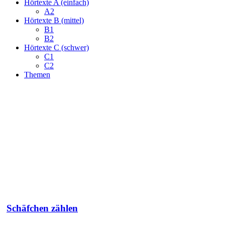
Hörtexte A (einfach)
A2
Hörtexte B (mittel)
B1
B2
Hörtexte C (schwer)
C1
C2
Themen
Schäfchen zählen