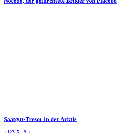
Nocebo, der gefürchtete Bruder von Placebo
Saatgut-Tresor in der Arktis
→
1
2
3
4
5
…
8
→