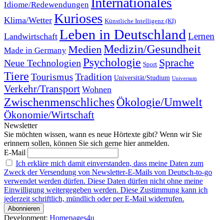
Internationales
Idiome/Redewendungen
Kurioses
Klima/Wetter
Künstliche Intelligenz (KI)
Leben in Deutschland
Landwirtschaft
Lernen
Medizin/Gesundheit
Medien
Made in Germany
Psychologie
Sprache
Neue Technologien
Sport
Tiere
Tourismus
Tradition
Universität/Studium
Universum
Verkehr/Transport
Wohnen
Zwischenmenschliches
Ökologie/Umwelt
Ökonomie/Wirtschaft
Newsletter
Sie möchten wissen, wann es neue Hörtexte gibt? Wenn wir Sie
erinnern sollen, können Sie sich gerne hier anmelden.
E-Mail
Ich erkläre mich damit einverstanden, dass meine Daten zum
Zweck der Versendung von Newsletter-E-Mails von Deutsch-to-go
verwendet werden dürfen. Diese Daten dürfen nicht ohne meine
Einwilligung weitergegeben werden. Diese Zustimmung kann ich
jederzeit schriftlich, mündlich oder per E-Mail widerrufen.
Development:
Homepages4u