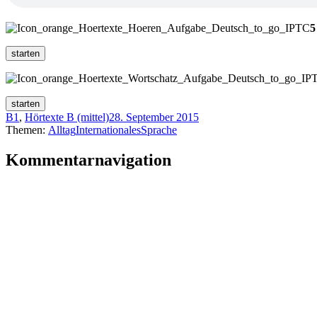
5
B1
,
Hörtexte B (mittel)
28. September 2015
Themen:
Alltag
Internationales
Sprache
Kommentarnavigation