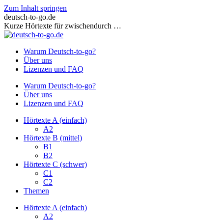
Zum Inhalt springen
deutsch-to-go.de
Kurze Hörtexte für zwischendurch …
Warum Deutsch-to-go?
Über uns
Lizenzen und FAQ
Warum Deutsch-to-go?
Über uns
Lizenzen und FAQ
Hörtexte A (einfach)
A2
Hörtexte B (mittel)
B1
B2
Hörtexte C (schwer)
C1
C2
Themen
Hörtexte A (einfach)
A2