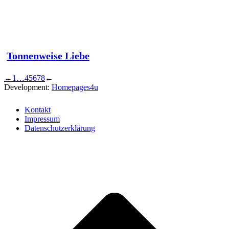
Tonnenweise Liebe
←
1
…
4
5
6
7
8
←
Development:
Homepages4u
Kontakt
Impressum
Datenschutzerklärung