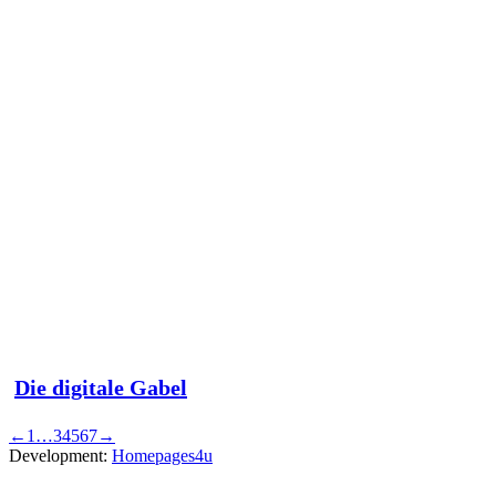
Die digitale Gabel
←
1
…
3
4
5
6
7
→
Development:
Homepages4u