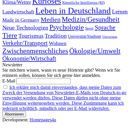
Kurioses
Klima/Wetter
Künstliche Intelligenz (KI)
Leben in Deutschland
Landwirtschaft
Lernen
Medizin/Gesundheit
Medien
Made in Germany
Psychologie
Sprache
Neue Technologien
Sport
Tiere
Tourismus
Tradition
Universität/Studium
Universum
Verkehr/Transport
Wohnen
Zwischenmenschliches
Ökologie/Umwelt
Ökonomie/Wirtschaft
Newsletter
Sie möchten wissen, wann es neue Hörtexte gibt? Wenn wir Sie
erinnern sollen, können Sie sich gerne hier anmelden.
E-Mail
Ich erkläre mich damit einverstanden, dass meine Daten zum
Zweck der Versendung von Newsletter-E-Mails von Deutsch-to-go
verwendet werden dürfen. Diese Daten dürfen nicht ohne meine
Einwilligung weitergegeben werden. Diese Zustimmung kann ich
jederzeit schriftlich, mündlich oder per E-Mail widerrufen.
Development:
Homepages4u