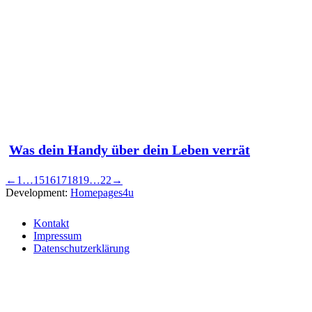
Was dein Handy über dein Leben verrät
←
1
…
15
16
17
18
19
…
22
→
Development:
Homepages4u
Kontakt
Impressum
Datenschutzerklärung