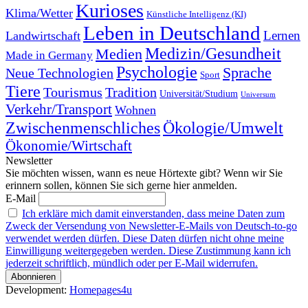
Kurioses
Klima/Wetter
Künstliche Intelligenz (KI)
Leben in Deutschland
Landwirtschaft
Lernen
Medizin/Gesundheit
Medien
Made in Germany
Psychologie
Sprache
Neue Technologien
Sport
Tiere
Tourismus
Tradition
Universität/Studium
Universum
Verkehr/Transport
Wohnen
Zwischenmenschliches
Ökologie/Umwelt
Ökonomie/Wirtschaft
Newsletter
Sie möchten wissen, wann es neue Hörtexte gibt? Wenn wir Sie
erinnern sollen, können Sie sich gerne hier anmelden.
E-Mail
Ich erkläre mich damit einverstanden, dass meine Daten zum
Zweck der Versendung von Newsletter-E-Mails von Deutsch-to-go
verwendet werden dürfen. Diese Daten dürfen nicht ohne meine
Einwilligung weitergegeben werden. Diese Zustimmung kann ich
jederzeit schriftlich, mündlich oder per E-Mail widerrufen.
Development:
Homepages4u