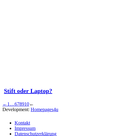
Stift oder Laptop?
←
1
…
6
7
8
9
10
←
Development:
Homepages4u
Kontakt
Impressum
Datenschutzerklärung