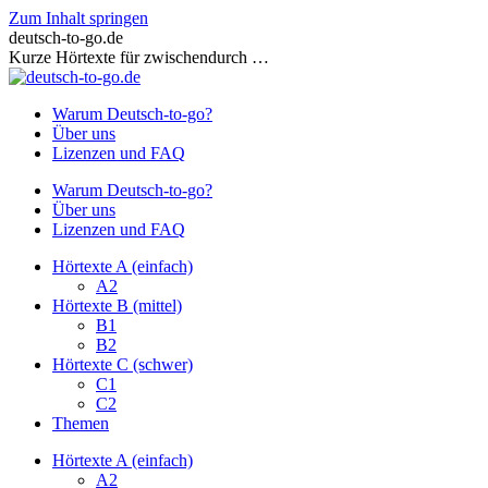
Zum Inhalt springen
deutsch-to-go.de
Kurze Hörtexte für zwischendurch …
Warum Deutsch-to-go?
Über uns
Lizenzen und FAQ
Warum Deutsch-to-go?
Über uns
Lizenzen und FAQ
Hörtexte A (einfach)
A2
Hörtexte B (mittel)
B1
B2
Hörtexte C (schwer)
C1
C2
Themen
Hörtexte A (einfach)
A2