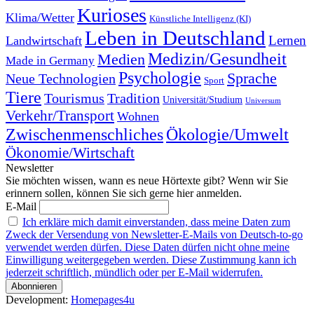
Kurioses
Klima/Wetter
Künstliche Intelligenz (KI)
Leben in Deutschland
Landwirtschaft
Lernen
Medizin/Gesundheit
Medien
Made in Germany
Psychologie
Sprache
Neue Technologien
Sport
Tiere
Tourismus
Tradition
Universität/Studium
Universum
Verkehr/Transport
Wohnen
Zwischenmenschliches
Ökologie/Umwelt
Ökonomie/Wirtschaft
Newsletter
Sie möchten wissen, wann es neue Hörtexte gibt? Wenn wir Sie
erinnern sollen, können Sie sich gerne hier anmelden.
E-Mail
Ich erkläre mich damit einverstanden, dass meine Daten zum
Zweck der Versendung von Newsletter-E-Mails von Deutsch-to-go
verwendet werden dürfen. Diese Daten dürfen nicht ohne meine
Einwilligung weitergegeben werden. Diese Zustimmung kann ich
jederzeit schriftlich, mündlich oder per E-Mail widerrufen.
Development:
Homepages4u