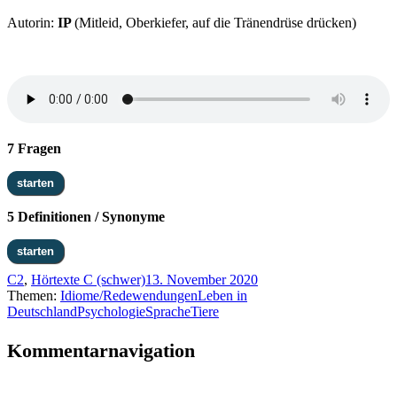
Autorin:
IP
(Mitleid, Oberkiefer, auf die Tränendrüse drücken)
7 Fragen
5 Definitionen / Synonyme
C2
,
Hörtexte C (schwer)
13. November 2020
Themen:
Idiome/Redewendungen
Leben in
Deutschland
Psychologie
Sprache
Tiere
Kommentarnavigation