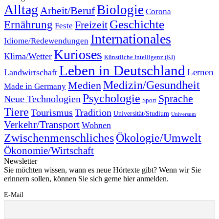
Alltag
Biologie
Arbeit/Beruf
Corona
Geschichte
Ernährung
Freizeit
Feste
Internationales
Idiome/Redewendungen
Kurioses
Klima/Wetter
Künstliche Intelligenz (KI)
Leben in Deutschland
Landwirtschaft
Lernen
Medizin/Gesundheit
Medien
Made in Germany
Psychologie
Sprache
Neue Technologien
Sport
Tiere
Tourismus
Tradition
Universität/Studium
Universum
Verkehr/Transport
Wohnen
Zwischenmenschliches
Ökologie/Umwelt
Ökonomie/Wirtschaft
Newsletter
Sie möchten wissen, wann es neue Hörtexte gibt? Wenn wir Sie
erinnern sollen, können Sie sich gerne hier anmelden.
E-Mail