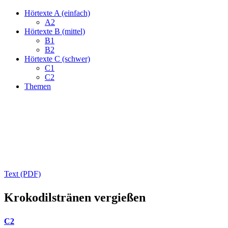
Hörtexte A (einfach)
A2
Hörtexte B (mittel)
B1
B2
Hörtexte C (schwer)
C1
C2
Themen
Text (PDF)
Krokodilstränen vergießen
C2