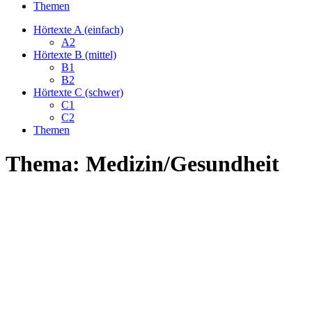
Themen
Hörtexte A (einfach)
A2
Hörtexte B (mittel)
B1
B2
Hörtexte C (schwer)
C1
C2
Themen
Thema: Medizin/Gesundheit