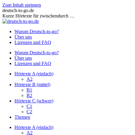
Zum Inhalt springen
deutsch-to-go.de
Kurze Hörtexte für zwischendurch …
Warum Deutsch-to-go?
Über uns
Lizenzen und FAQ
Warum Deutsch-to-go?
Über uns
Lizenzen und FAQ
Hörtexte A (einfach)
A2
Hörtexte B (mittel)
B1
B2
Hörtexte C (schwer)
C1
C2
Themen
Hörtexte A (einfach)
A2