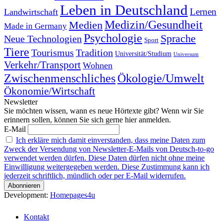
Leben in Deutschland
Landwirtschaft
Lernen
Medizin/Gesundheit
Medien
Made in Germany
Psychologie
Sprache
Neue Technologien
Sport
Tiere
Tourismus
Tradition
Universität/Studium
Universum
Verkehr/Transport
Wohnen
Zwischenmenschliches
Ökologie/Umwelt
Ökonomie/Wirtschaft
Newsletter
Sie möchten wissen, wann es neue Hörtexte gibt? Wenn wir Sie
erinnern sollen, können Sie sich gerne hier anmelden.
E-Mail
Ich erkläre mich damit einverstanden, dass meine Daten zum
Zweck der Versendung von Newsletter-E-Mails von Deutsch-to-go
verwendet werden dürfen. Diese Daten dürfen nicht ohne meine
Einwilligung weitergegeben werden. Diese Zustimmung kann ich
jederzeit schriftlich, mündlich oder per E-Mail widerrufen.
Development:
Homepages4u
Kontakt