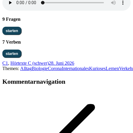
9 Fragen
7 Verben
C1
,
Hörtexte C (schwer)
28. Juni 2026
Themen:
Alltag
Biologie
Corona
Internationales
Kurioses
Lernen
Verkehr
Kommentarnavigation