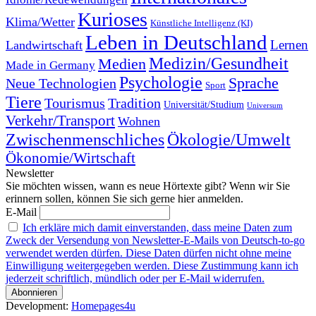
Kurioses
Klima/Wetter
Künstliche Intelligenz (KI)
Leben in Deutschland
Landwirtschaft
Lernen
Medizin/Gesundheit
Medien
Made in Germany
Psychologie
Sprache
Neue Technologien
Sport
Tiere
Tourismus
Tradition
Universität/Studium
Universum
Verkehr/Transport
Wohnen
Zwischenmenschliches
Ökologie/Umwelt
Ökonomie/Wirtschaft
Newsletter
Sie möchten wissen, wann es neue Hörtexte gibt? Wenn wir Sie
erinnern sollen, können Sie sich gerne hier anmelden.
E-Mail
Ich erkläre mich damit einverstanden, dass meine Daten zum
Zweck der Versendung von Newsletter-E-Mails von Deutsch-to-go
verwendet werden dürfen. Diese Daten dürfen nicht ohne meine
Einwilligung weitergegeben werden. Diese Zustimmung kann ich
jederzeit schriftlich, mündlich oder per E-Mail widerrufen.
Development:
Homepages4u