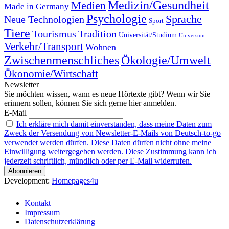
Medizin/Gesundheit
Medien
Made in Germany
Psychologie
Sprache
Neue Technologien
Sport
Tiere
Tourismus
Tradition
Universität/Studium
Universum
Verkehr/Transport
Wohnen
Zwischenmenschliches
Ökologie/Umwelt
Ökonomie/Wirtschaft
Newsletter
Sie möchten wissen, wann es neue Hörtexte gibt? Wenn wir Sie
erinnern sollen, können Sie sich gerne hier anmelden.
E-Mail
Ich erkläre mich damit einverstanden, dass meine Daten zum
Zweck der Versendung von Newsletter-E-Mails von Deutsch-to-go
verwendet werden dürfen. Diese Daten dürfen nicht ohne meine
Einwilligung weitergegeben werden. Diese Zustimmung kann ich
jederzeit schriftlich, mündlich oder per E-Mail widerrufen.
Development:
Homepages4u
Kontakt
Impressum
Datenschutzerklärung