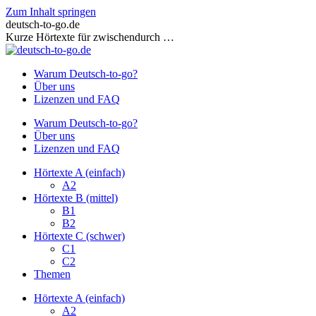
Zum Inhalt springen
deutsch-to-go.de
Kurze Hörtexte für zwischendurch …
Warum Deutsch-to-go?
Über uns
Lizenzen und FAQ
Warum Deutsch-to-go?
Über uns
Lizenzen und FAQ
Hörtexte A (einfach)
A2
Hörtexte B (mittel)
B1
B2
Hörtexte C (schwer)
C1
C2
Themen
Hörtexte A (einfach)
A2