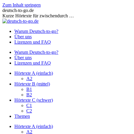
Zum Inhalt springen
deutsch-to-go.de
Kurze Hörtexte für zwischendurch …
Warum Deutsch-to-go?
Über uns
Lizenzen und FAQ
Warum Deutsch-to-go?
Über uns
Lizenzen und FAQ
Hörtexte A (einfach)
A2
Hörtexte B (mittel)
B1
B2
Hörtexte C (schwer)
C1
C2
Themen
Hörtexte A (einfach)
A2