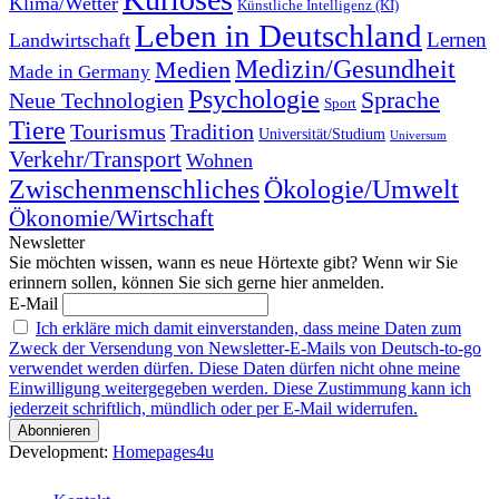
Klima/Wetter
Künstliche Intelligenz (KI)
Leben in Deutschland
Landwirtschaft
Lernen
Medizin/Gesundheit
Medien
Made in Germany
Psychologie
Sprache
Neue Technologien
Sport
Tiere
Tourismus
Tradition
Universität/Studium
Universum
Verkehr/Transport
Wohnen
Zwischenmenschliches
Ökologie/Umwelt
Ökonomie/Wirtschaft
Newsletter
Sie möchten wissen, wann es neue Hörtexte gibt? Wenn wir Sie
erinnern sollen, können Sie sich gerne hier anmelden.
E-Mail
Ich erkläre mich damit einverstanden, dass meine Daten zum
Zweck der Versendung von Newsletter-E-Mails von Deutsch-to-go
verwendet werden dürfen. Diese Daten dürfen nicht ohne meine
Einwilligung weitergegeben werden. Diese Zustimmung kann ich
jederzeit schriftlich, mündlich oder per E-Mail widerrufen.
Development:
Homepages4u