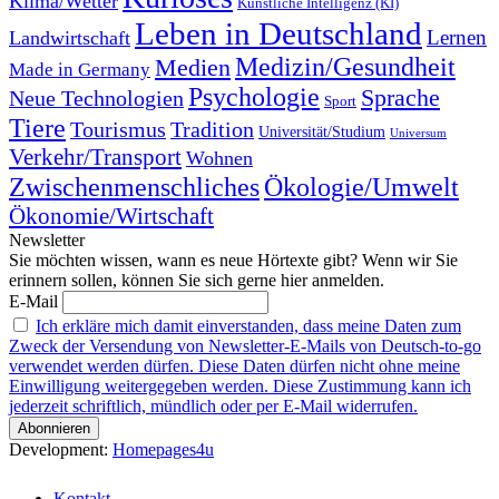
Klima/Wetter
Künstliche Intelligenz (KI)
Leben in Deutschland
Landwirtschaft
Lernen
Medizin/Gesundheit
Medien
Made in Germany
Psychologie
Sprache
Neue Technologien
Sport
Tiere
Tourismus
Tradition
Universität/Studium
Universum
Verkehr/Transport
Wohnen
Zwischenmenschliches
Ökologie/Umwelt
Ökonomie/Wirtschaft
Newsletter
Sie möchten wissen, wann es neue Hörtexte gibt? Wenn wir Sie
erinnern sollen, können Sie sich gerne hier anmelden.
E-Mail
Ich erkläre mich damit einverstanden, dass meine Daten zum
Zweck der Versendung von Newsletter-E-Mails von Deutsch-to-go
verwendet werden dürfen. Diese Daten dürfen nicht ohne meine
Einwilligung weitergegeben werden. Diese Zustimmung kann ich
jederzeit schriftlich, mündlich oder per E-Mail widerrufen.
Development:
Homepages4u
Kontakt