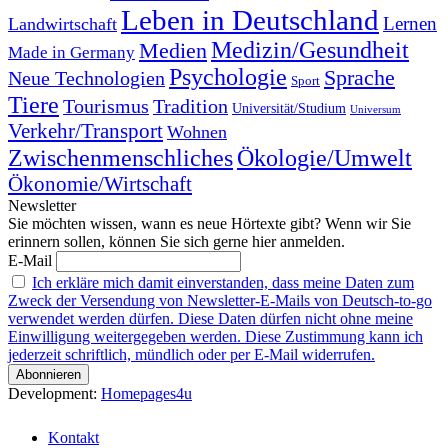
Leben in Deutschland
Landwirtschaft
Lernen
Medizin/Gesundheit
Medien
Made in Germany
Psychologie
Sprache
Neue Technologien
Sport
Tiere
Tourismus
Tradition
Universität/Studium
Universum
Verkehr/Transport
Wohnen
Zwischenmenschliches
Ökologie/Umwelt
Ökonomie/Wirtschaft
Newsletter
Sie möchten wissen, wann es neue Hörtexte gibt? Wenn wir Sie
erinnern sollen, können Sie sich gerne hier anmelden.
E-Mail
Ich erkläre mich damit einverstanden, dass meine Daten zum
Zweck der Versendung von Newsletter-E-Mails von Deutsch-to-go
verwendet werden dürfen. Diese Daten dürfen nicht ohne meine
Einwilligung weitergegeben werden. Diese Zustimmung kann ich
jederzeit schriftlich, mündlich oder per E-Mail widerrufen.
Development:
Homepages4u
Kontakt