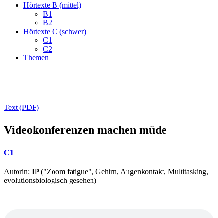
Hörtexte B (mittel)
B1
B2
Hörtexte C (schwer)
C1
C2
Themen
Text (PDF)
Videokonferenzen machen müde
C1
Autorin:
IP
("Zoom fatigue", Gehirn, Augenkontakt, Multitasking,
evolutionsbiologisch gesehen)