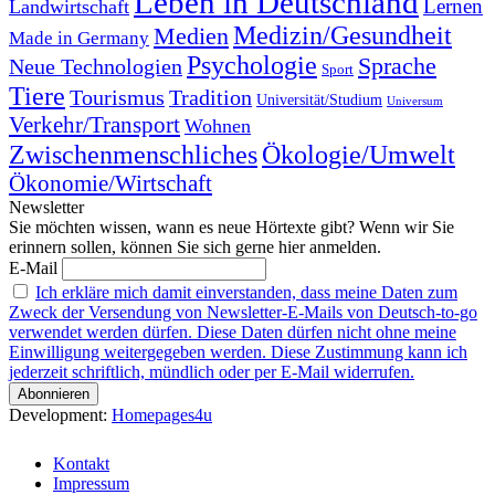
Leben in Deutschland
Landwirtschaft
Lernen
Medizin/Gesundheit
Medien
Made in Germany
Psychologie
Sprache
Neue Technologien
Sport
Tiere
Tourismus
Tradition
Universität/Studium
Universum
Verkehr/Transport
Wohnen
Zwischenmenschliches
Ökologie/Umwelt
Ökonomie/Wirtschaft
Newsletter
Sie möchten wissen, wann es neue Hörtexte gibt? Wenn wir Sie
erinnern sollen, können Sie sich gerne hier anmelden.
E-Mail
Ich erkläre mich damit einverstanden, dass meine Daten zum
Zweck der Versendung von Newsletter-E-Mails von Deutsch-to-go
verwendet werden dürfen. Diese Daten dürfen nicht ohne meine
Einwilligung weitergegeben werden. Diese Zustimmung kann ich
jederzeit schriftlich, mündlich oder per E-Mail widerrufen.
Development:
Homepages4u
Kontakt
Impressum