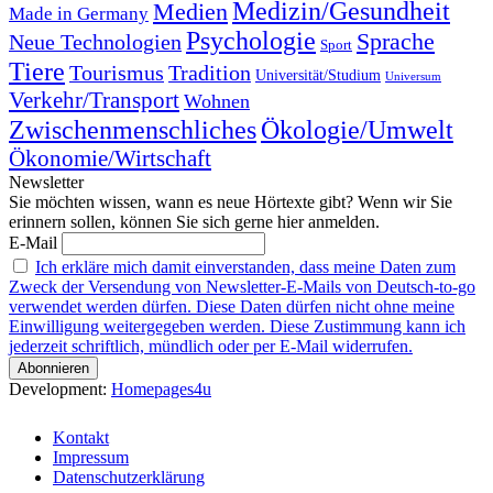
Medizin/Gesundheit
Medien
Made in Germany
Psychologie
Sprache
Neue Technologien
Sport
Tiere
Tourismus
Tradition
Universität/Studium
Universum
Verkehr/Transport
Wohnen
Zwischenmenschliches
Ökologie/Umwelt
Ökonomie/Wirtschaft
Newsletter
Sie möchten wissen, wann es neue Hörtexte gibt? Wenn wir Sie
erinnern sollen, können Sie sich gerne hier anmelden.
E-Mail
Ich erkläre mich damit einverstanden, dass meine Daten zum
Zweck der Versendung von Newsletter-E-Mails von Deutsch-to-go
verwendet werden dürfen. Diese Daten dürfen nicht ohne meine
Einwilligung weitergegeben werden. Diese Zustimmung kann ich
jederzeit schriftlich, mündlich oder per E-Mail widerrufen.
Development:
Homepages4u
Kontakt
Impressum
Datenschutzerklärung