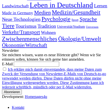
Leben in Deutschland
Landwirtschaft
Lernen
Medizin/Gesundheit
Medien
Made in Germany
Psychologie
Sprache
Neue Technologien
Sport
Tiere
Tourismus
Tradition
Universität/Studium
Universum
Verkehr/Transport
Wohnen
Zwischenmenschliches
Ökologie/Umwelt
Ökonomie/Wirtschaft
Newsletter
Sie möchten wissen, wann es neue Hörtexte gibt? Wenn wir Sie
erinnern sollen, können Sie sich gerne hier anmelden.
E-Mail
Ich erkläre mich damit einverstanden, dass meine Daten zum
Zweck der Versendung von Newsletter-E-Mails von Deutsch-to-go
verwendet werden dürfen. Diese Daten dürfen nicht ohne meine
Einwilligung weitergegeben werden. Diese Zustimmung kann ich
jederzeit schriftlich, mündlich oder per E-Mail widerrufen.
Development:
Homepages4u
Kontakt