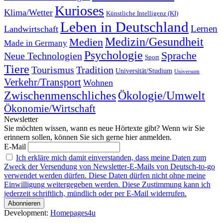
Kurioses
Klima/Wetter
Künstliche Intelligenz (KI)
Leben in Deutschland
Landwirtschaft
Lernen
Medizin/Gesundheit
Medien
Made in Germany
Psychologie
Sprache
Neue Technologien
Sport
Tiere
Tourismus
Tradition
Universität/Studium
Universum
Verkehr/Transport
Wohnen
Zwischenmenschliches
Ökologie/Umwelt
Ökonomie/Wirtschaft
Newsletter
Sie möchten wissen, wann es neue Hörtexte gibt? Wenn wir Sie
erinnern sollen, können Sie sich gerne hier anmelden.
E-Mail
Ich erkläre mich damit einverstanden, dass meine Daten zum
Zweck der Versendung von Newsletter-E-Mails von Deutsch-to-go
verwendet werden dürfen. Diese Daten dürfen nicht ohne meine
Einwilligung weitergegeben werden. Diese Zustimmung kann ich
jederzeit schriftlich, mündlich oder per E-Mail widerrufen.
Development:
Homepages4u