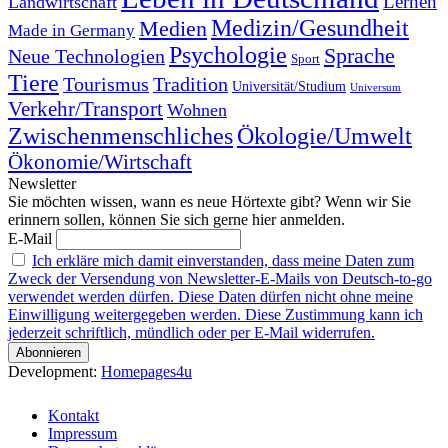
Landwirtschaft
Lernen
Medizin/Gesundheit
Medien
Made in Germany
Psychologie
Sprache
Neue Technologien
Sport
Tiere
Tourismus
Tradition
Universität/Studium
Universum
Verkehr/Transport
Wohnen
Zwischenmenschliches
Ökologie/Umwelt
Ökonomie/Wirtschaft
Newsletter
Sie möchten wissen, wann es neue Hörtexte gibt? Wenn wir Sie
erinnern sollen, können Sie sich gerne hier anmelden.
E-Mail
Ich erkläre mich damit einverstanden, dass meine Daten zum
Zweck der Versendung von Newsletter-E-Mails von Deutsch-to-go
verwendet werden dürfen. Diese Daten dürfen nicht ohne meine
Einwilligung weitergegeben werden. Diese Zustimmung kann ich
jederzeit schriftlich, mündlich oder per E-Mail widerrufen.
Development:
Homepages4u
Kontakt
Impressum