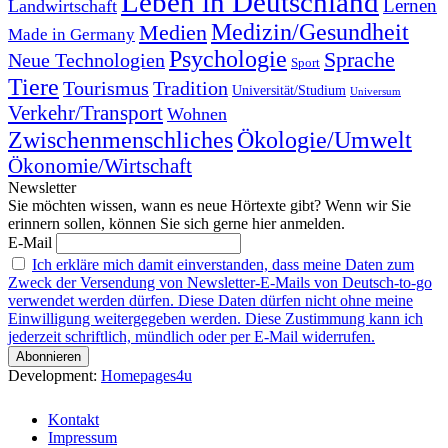
Leben in Deutschland
Landwirtschaft
Lernen
Medizin/Gesundheit
Medien
Made in Germany
Psychologie
Sprache
Neue Technologien
Sport
Tiere
Tourismus
Tradition
Universität/Studium
Universum
Verkehr/Transport
Wohnen
Zwischenmenschliches
Ökologie/Umwelt
Ökonomie/Wirtschaft
Newsletter
Sie möchten wissen, wann es neue Hörtexte gibt? Wenn wir Sie
erinnern sollen, können Sie sich gerne hier anmelden.
E-Mail
Ich erkläre mich damit einverstanden, dass meine Daten zum
Zweck der Versendung von Newsletter-E-Mails von Deutsch-to-go
verwendet werden dürfen. Diese Daten dürfen nicht ohne meine
Einwilligung weitergegeben werden. Diese Zustimmung kann ich
jederzeit schriftlich, mündlich oder per E-Mail widerrufen.
Development:
Homepages4u
Kontakt
Impressum