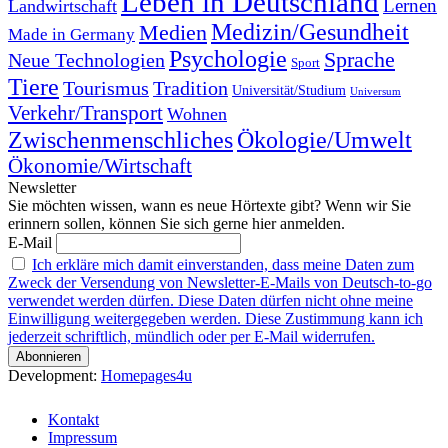
Leben in Deutschland
Landwirtschaft
Lernen
Medizin/Gesundheit
Medien
Made in Germany
Psychologie
Sprache
Neue Technologien
Sport
Tiere
Tourismus
Tradition
Universität/Studium
Universum
Verkehr/Transport
Wohnen
Zwischenmenschliches
Ökologie/Umwelt
Ökonomie/Wirtschaft
Newsletter
Sie möchten wissen, wann es neue Hörtexte gibt? Wenn wir Sie
erinnern sollen, können Sie sich gerne hier anmelden.
E-Mail
Ich erkläre mich damit einverstanden, dass meine Daten zum
Zweck der Versendung von Newsletter-E-Mails von Deutsch-to-go
verwendet werden dürfen. Diese Daten dürfen nicht ohne meine
Einwilligung weitergegeben werden. Diese Zustimmung kann ich
jederzeit schriftlich, mündlich oder per E-Mail widerrufen.
Development:
Homepages4u
Kontakt
Impressum