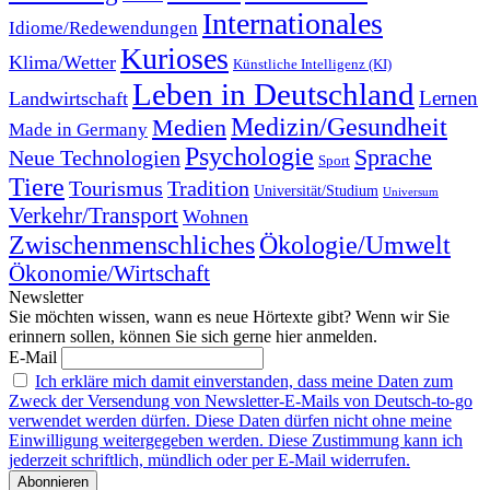
Internationales
Idiome/Redewendungen
Kurioses
Klima/Wetter
Künstliche Intelligenz (KI)
Leben in Deutschland
Landwirtschaft
Lernen
Medizin/Gesundheit
Medien
Made in Germany
Psychologie
Sprache
Neue Technologien
Sport
Tiere
Tourismus
Tradition
Universität/Studium
Universum
Verkehr/Transport
Wohnen
Zwischenmenschliches
Ökologie/Umwelt
Ökonomie/Wirtschaft
Newsletter
Sie möchten wissen, wann es neue Hörtexte gibt? Wenn wir Sie
erinnern sollen, können Sie sich gerne hier anmelden.
E-Mail
Ich erkläre mich damit einverstanden, dass meine Daten zum
Zweck der Versendung von Newsletter-E-Mails von Deutsch-to-go
verwendet werden dürfen. Diese Daten dürfen nicht ohne meine
Einwilligung weitergegeben werden. Diese Zustimmung kann ich
jederzeit schriftlich, mündlich oder per E-Mail widerrufen.