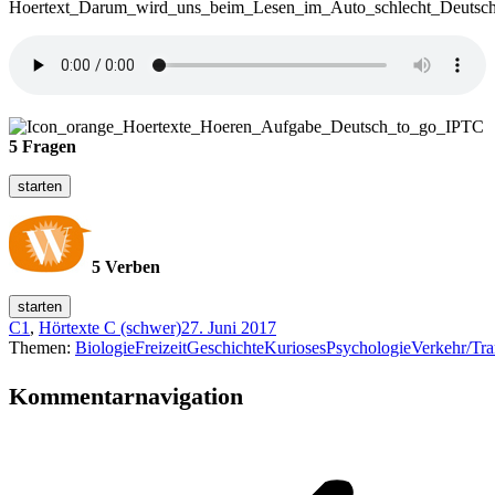
5 Fragen
5 Verben
C1
,
Hörtexte C (schwer)
27. Juni 2017
Themen:
Biologie
Freizeit
Geschichte
Kurioses
Psychologie
Verkehr/Tra
Kommentarnavigation