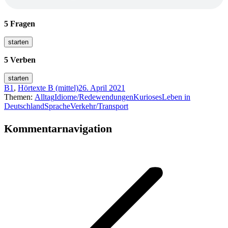
5 Fragen
5 Verben
B1
,
Hörtexte B (mittel)
26. April 2021
Themen:
Alltag
Idiome/Redewendungen
Kurioses
Leben in
Deutschland
Sprache
Verkehr/Transport
Kommentarnavigation