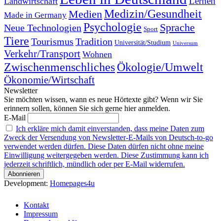
Landwirtschaft
Lernen
Medizin/Gesundheit
Medien
Made in Germany
Psychologie
Sprache
Neue Technologien
Sport
Tiere
Tourismus
Tradition
Universität/Studium
Universum
Verkehr/Transport
Wohnen
Zwischenmenschliches
Ökologie/Umwelt
Ökonomie/Wirtschaft
Newsletter
Sie möchten wissen, wann es neue Hörtexte gibt? Wenn wir Sie
erinnern sollen, können Sie sich gerne hier anmelden.
E-Mail
Ich erkläre mich damit einverstanden, dass meine Daten zum
Zweck der Versendung von Newsletter-E-Mails von Deutsch-to-go
verwendet werden dürfen. Diese Daten dürfen nicht ohne meine
Einwilligung weitergegeben werden. Diese Zustimmung kann ich
jederzeit schriftlich, mündlich oder per E-Mail widerrufen.
Development:
Homepages4u
Kontakt
Impressum