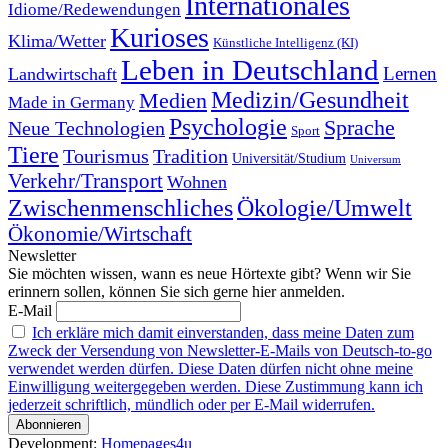
Internationales
Idiome/Redewendungen
Kurioses
Klima/Wetter
Künstliche Intelligenz (KI)
Leben in Deutschland
Landwirtschaft
Lernen
Medizin/Gesundheit
Medien
Made in Germany
Psychologie
Sprache
Neue Technologien
Sport
Tiere
Tourismus
Tradition
Universität/Studium
Universum
Verkehr/Transport
Wohnen
Zwischenmenschliches
Ökologie/Umwelt
Ökonomie/Wirtschaft
Newsletter
Sie möchten wissen, wann es neue Hörtexte gibt? Wenn wir Sie
erinnern sollen, können Sie sich gerne hier anmelden.
E-Mail
Ich erkläre mich damit einverstanden, dass meine Daten zum
Zweck der Versendung von Newsletter-E-Mails von Deutsch-to-go
verwendet werden dürfen. Diese Daten dürfen nicht ohne meine
Einwilligung weitergegeben werden. Diese Zustimmung kann ich
jederzeit schriftlich, mündlich oder per E-Mail widerrufen.
Development:
Homepages4u