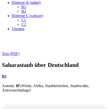
Hörtexte B (mittel)
B1
B2
Hörtexte C (schwer)
C1
C2
Themen
Text (PDF)
Saharastaub über Deutschland
B1
Autorin:
IP
(Wüste, Afrika, Staubkörnchen, Staubwolke,
Autowaschanlage)