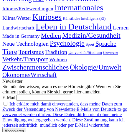
Internationales
Idiome/Redewendungen
Kurioses
Klima/Wetter
Künstliche Intelligenz (KI)
Leben in Deutschland
Landwirtschaft
Lernen
Medizin/Gesundheit
Medien
Made in Germany
Psychologie
Sprache
Neue Technologien
Sport
Tiere
Tourismus
Tradition
Universität/Studium
Universum
Verkehr/Transport
Wohnen
Zwischenmenschliches
Ökologie/Umwelt
Ökonomie/Wirtschaft
Newsletter
Sie möchten wissen, wann es neue Hörtexte gibt? Wenn wir Sie
erinnern sollen, können Sie sich gerne hier anmelden.
E-Mail
Ich erkläre mich damit einverstanden, dass meine Daten zum
Zweck der Versendung von Newsletter-E-Mails von Deutsch-to-go
verwendet werden dürfen. Diese Daten dürfen nicht ohne meine
Einwilligung weitergegeben werden. Diese Zustimmung kann ich
jederzeit schriftlich, mündlich oder per E-Mail widerrufen.