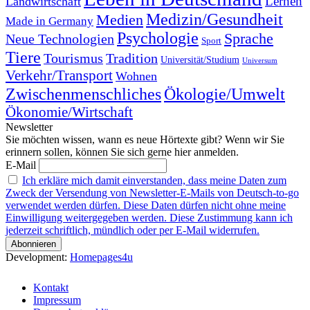
Landwirtschaft
Lernen
Medizin/Gesundheit
Medien
Made in Germany
Psychologie
Sprache
Neue Technologien
Sport
Tiere
Tourismus
Tradition
Universität/Studium
Universum
Verkehr/Transport
Wohnen
Zwischenmenschliches
Ökologie/Umwelt
Ökonomie/Wirtschaft
Newsletter
Sie möchten wissen, wann es neue Hörtexte gibt? Wenn wir Sie
erinnern sollen, können Sie sich gerne hier anmelden.
E-Mail
Ich erkläre mich damit einverstanden, dass meine Daten zum
Zweck der Versendung von Newsletter-E-Mails von Deutsch-to-go
verwendet werden dürfen. Diese Daten dürfen nicht ohne meine
Einwilligung weitergegeben werden. Diese Zustimmung kann ich
jederzeit schriftlich, mündlich oder per E-Mail widerrufen.
Development:
Homepages4u
Kontakt
Impressum