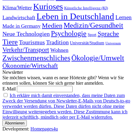
Kurioses
Klima/Wetter
Künstliche Intelligenz (KI)
Leben in Deutschland
Landwirtschaft
Lernen
Medizin/Gesundheit
Medien
Made in Germany
Psychologie
Sprache
Neue Technologien
Sport
Tiere
Tourismus
Tradition
Universität/Studium
Universum
Verkehr/Transport
Wohnen
Zwischenmenschliches
Ökologie/Umwelt
Ökonomie/Wirtschaft
Newsletter
Sie möchten wissen, wann es neue Hörtexte gibt? Wenn wir Sie
erinnern sollen, können Sie sich gerne hier anmelden.
E-Mail
Ich erkläre mich damit einverstanden, dass meine Daten zum
Zweck der Versendung von Newsletter-E-Mails von Deutsch-to-go
verwendet werden dürfen. Diese Daten dürfen nicht ohne meine
Einwilligung weitergegeben werden. Diese Zustimmung kann ich
jederzeit schriftlich, mündlich oder per E-Mail widerrufen.
Development:
Homepages4u