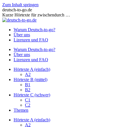
Zum Inhalt springen
deutsch-to-go.de
Kurze Hörtexte für zwischendurch …
Warum Deutsch-to-go?
Über uns
Lizenzen und FAQ
Warum Deutsch-to-go?
Über uns
Lizenzen und FAQ
Hörtexte A (einfach)
A2
Hörtexte B (mittel)
B1
B2
Hörtexte C (schwer)
C1
C2
Themen
Hörtexte A (einfach)
A2