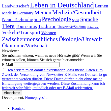
Leben in Deutschland
Landwirtschaft
Lernen
Medizin/Gesundheit
Medien
Made in Germany
Psychologie
Sprache
Neue Technologien
Sport
Tiere
Tourismus
Tradition
Universität/Studium
Universum
Verkehr/Transport
Wohnen
Zwischenmenschliches
Ökologie/Umwelt
Ökonomie/Wirtschaft
Newsletter
Sie möchten wissen, wann es neue Hörtexte gibt? Wenn wir Sie
erinnern sollen, können Sie sich gerne hier anmelden.
E-Mail
Ich erkläre mich damit einverstanden, dass meine Daten zum
Zweck der Versendung von Newsletter-E-Mails von Deutsch-to-go
verwendet werden dürfen. Diese Daten dürfen nicht ohne meine
Einwilligung weitergegeben werden. Diese Zustimmung kann ich
jederzeit schriftlich, mündlich oder per E-Mail widerrufen.
Development:
Homepages4u
Kontakt