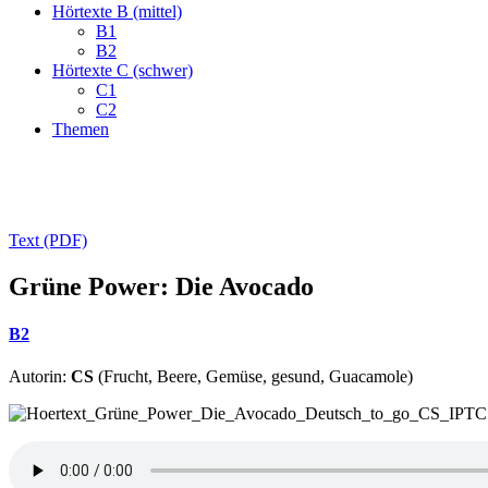
Hörtexte B (mittel)
B1
B2
Hörtexte C (schwer)
C1
C2
Themen
Text (PDF)
Grüne Power: Die Avocado
B2
Autorin:
CS
(Frucht, Beere, Gemüse, gesund, Guacamole)