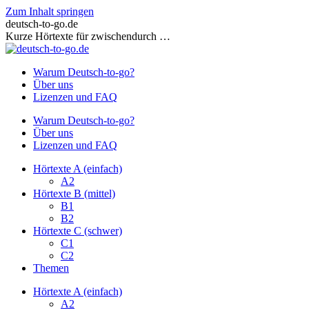
Zum Inhalt springen
deutsch-to-go.de
Kurze Hörtexte für zwischendurch …
Warum Deutsch-to-go?
Über uns
Lizenzen und FAQ
Warum Deutsch-to-go?
Über uns
Lizenzen und FAQ
Hörtexte A (einfach)
A2
Hörtexte B (mittel)
B1
B2
Hörtexte C (schwer)
C1
C2
Themen
Hörtexte A (einfach)
A2