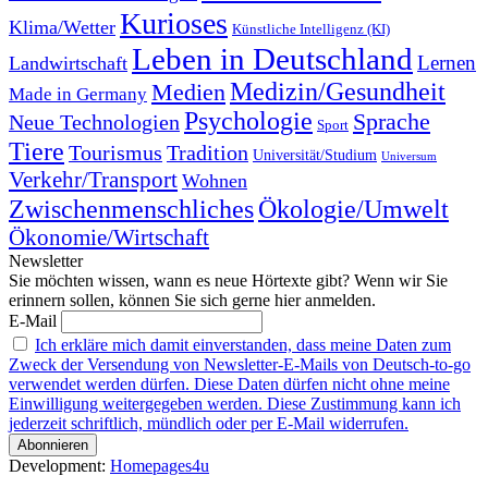
Kurioses
Klima/Wetter
Künstliche Intelligenz (KI)
Leben in Deutschland
Landwirtschaft
Lernen
Medizin/Gesundheit
Medien
Made in Germany
Psychologie
Sprache
Neue Technologien
Sport
Tiere
Tourismus
Tradition
Universität/Studium
Universum
Verkehr/Transport
Wohnen
Zwischenmenschliches
Ökologie/Umwelt
Ökonomie/Wirtschaft
Newsletter
Sie möchten wissen, wann es neue Hörtexte gibt? Wenn wir Sie
erinnern sollen, können Sie sich gerne hier anmelden.
E-Mail
Ich erkläre mich damit einverstanden, dass meine Daten zum
Zweck der Versendung von Newsletter-E-Mails von Deutsch-to-go
verwendet werden dürfen. Diese Daten dürfen nicht ohne meine
Einwilligung weitergegeben werden. Diese Zustimmung kann ich
jederzeit schriftlich, mündlich oder per E-Mail widerrufen.
Development:
Homepages4u