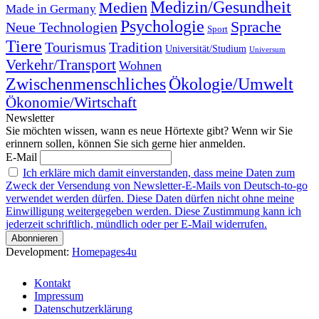
Medizin/Gesundheit
Medien
Made in Germany
Psychologie
Sprache
Neue Technologien
Sport
Tiere
Tourismus
Tradition
Universität/Studium
Universum
Verkehr/Transport
Wohnen
Zwischenmenschliches
Ökologie/Umwelt
Ökonomie/Wirtschaft
Newsletter
Sie möchten wissen, wann es neue Hörtexte gibt? Wenn wir Sie
erinnern sollen, können Sie sich gerne hier anmelden.
E-Mail
Ich erkläre mich damit einverstanden, dass meine Daten zum
Zweck der Versendung von Newsletter-E-Mails von Deutsch-to-go
verwendet werden dürfen. Diese Daten dürfen nicht ohne meine
Einwilligung weitergegeben werden. Diese Zustimmung kann ich
jederzeit schriftlich, mündlich oder per E-Mail widerrufen.
Development:
Homepages4u
Kontakt
Impressum
Datenschutzerklärung