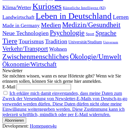
Kurioses
Klima/Wetter
Künstliche Intelligenz (KI)
Leben in Deutschland
Landwirtschaft
Lernen
Medizin/Gesundheit
Medien
Made in Germany
Psychologie
Sprache
Neue Technologien
Sport
Tiere
Tourismus
Tradition
Universität/Studium
Universum
Verkehr/Transport
Wohnen
Zwischenmenschliches
Ökologie/Umwelt
Ökonomie/Wirtschaft
Newsletter
Sie möchten wissen, wann es neue Hörtexte gibt? Wenn wir Sie
erinnern sollen, können Sie sich gerne hier anmelden.
E-Mail
Ich erkläre mich damit einverstanden, dass meine Daten zum
Zweck der Versendung von Newsletter-E-Mails von Deutsch-to-go
verwendet werden dürfen. Diese Daten dürfen nicht ohne meine
Einwilligung weitergegeben werden. Diese Zustimmung kann ich
jederzeit schriftlich, mündlich oder per E-Mail widerrufen.
Development:
Homepages4u