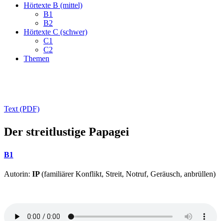
Hörtexte B (mittel)
B1
B2
Hörtexte C (schwer)
C1
C2
Themen
Text (PDF)
Der streitlustige Papagei
B1
Autorin:
IP
(familiärer Konflikt, Streit, Notruf, Geräusch, anbrüllen)