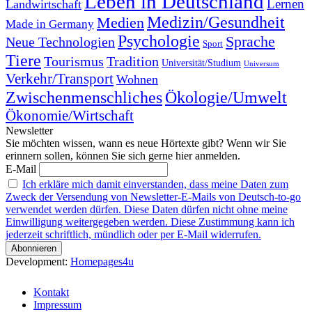
Leben in Deutschland
Landwirtschaft
Lernen
Medizin/Gesundheit
Medien
Made in Germany
Psychologie
Sprache
Neue Technologien
Sport
Tiere
Tourismus
Tradition
Universität/Studium
Universum
Verkehr/Transport
Wohnen
Zwischenmenschliches
Ökologie/Umwelt
Ökonomie/Wirtschaft
Newsletter
Sie möchten wissen, wann es neue Hörtexte gibt? Wenn wir Sie
erinnern sollen, können Sie sich gerne hier anmelden.
E-Mail
Ich erkläre mich damit einverstanden, dass meine Daten zum
Zweck der Versendung von Newsletter-E-Mails von Deutsch-to-go
verwendet werden dürfen. Diese Daten dürfen nicht ohne meine
Einwilligung weitergegeben werden. Diese Zustimmung kann ich
jederzeit schriftlich, mündlich oder per E-Mail widerrufen.
Development:
Homepages4u
Kontakt
Impressum