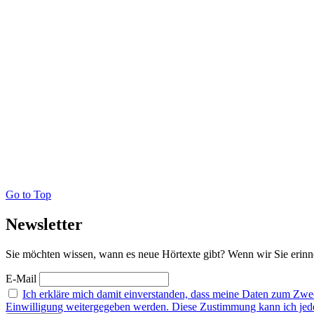
Go to Top
Newsletter
Sie möchten wissen, wann es neue Hörtexte gibt? Wenn wir Sie erinne
E-Mail
Ich erkläre mich damit einverstanden, dass meine Daten zum Zw
Einwilligung weitergegeben werden. Diese Zustimmung kann ich jederz