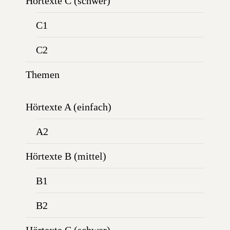
Hörtexte C (schwer)
C1
C2
Themen
Hörtexte A (einfach)
A2
Hörtexte B (mittel)
B1
B2