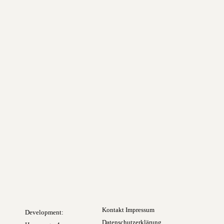
Selfie-Trends
Wally und Bavaria, zwei Bartgeier in
Bayern
Kontakt
Impressum
Development:
Datenschutzerklärung