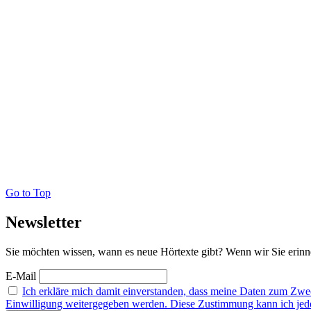
Go to Top
Newsletter
Sie möchten wissen, wann es neue Hörtexte gibt? Wenn wir Sie erinne
E-Mail
Ich erkläre mich damit einverstanden, dass meine Daten zum Zw
Einwilligung weitergegeben werden. Diese Zustimmung kann ich jederz